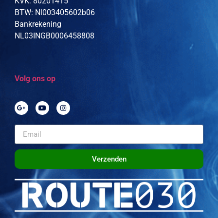
KVK: 80201415
BTW: Nl003405602b06
Bankrekening
NL03INGB0006458808
Volg ons op
Verzenden