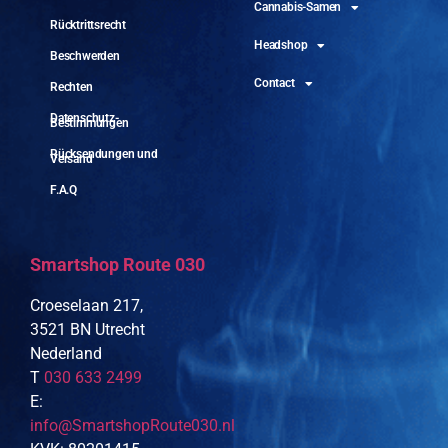
Cannabis-Samen
Rücktrittsrecht
Headshop
Beschwerden
Contact
Rechten
Datenschutz-
Bestimmungen
Rücksendungen und
Versand
F.A.Q
Smartshop Route 030
Croeselaan 217,
3521 BN Utrecht
Nederland
T
030 633 2499
E:
info@SmartshopRoute030.nl