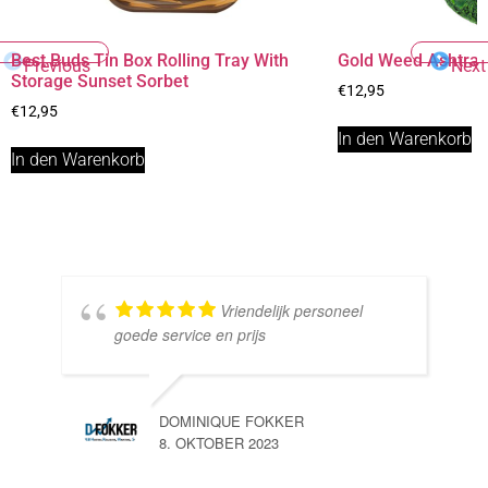
Best Buds Tin Box Rolling Tray With
Gold Weed Ashtra
Previous
Next
Storage Sunset Sorbet
€
12,95
€
12,95
In den Warenkorb
In den Warenkorb
Vriendelijk personeel
goede service en prijs
DOMINIQUE FOKKER
8. OKTOBER 2023