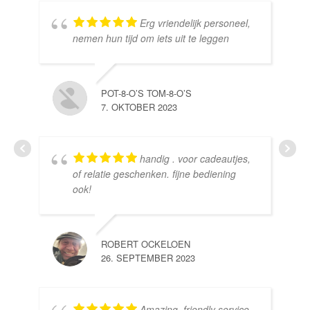
Erg vriendelijk personeel,
SE
nemen hun tijd om iets uit te leggen
10.
POT-8-O’S TOM-8-O’S
7. OKTOBER 2023
handig . voor cadeautjes,
HE
of relatie geschenken. fijne bediening
10.
ook!
ROBERT OCKELOEN
26. SEPTEMBER 2023
Amazing, friendly service,