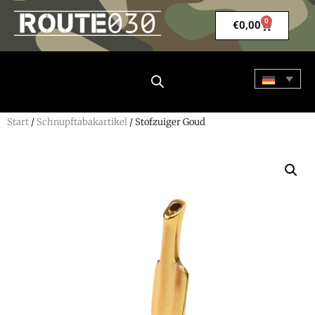
0
€
0,00
Start
/
Schnupftabakartikel
/ Stofzuiger Goud