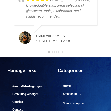
knowledgable staff, great selection of
DOM
glassware, tools, mushrooms, etc.!
10.
Highly recommended!
EMMI VIISASMIES
19. SEPTEMBER 2023
DO
10.
Handige links
Categorieën
Home
Geschäftsbedingungen
Smartshop
Bestellung verfolgen
Cookies
Shroomshop
Contact