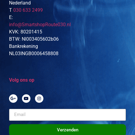
Nederland
T
030 633 2499
E:
info@SmartshopRoute030.nl
KVK: 80201415
BTW: Nl003405602b06
Bankrekening
NL03INGB0006458808
Volg ons op
Verzenden