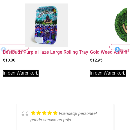
Previous
Next
Bestbuds Purple Haze Large Rolling Tray
Gold Weed Ashtra
€
10,00
€
12,95
In den Warenkorb
In den Warenkorb
Vriendelijk personeel
goede service en prijs