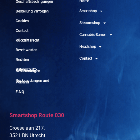
Home
Geschäftsbedingungen
Smartshop
Bestellung verfolgen
Cookies
Shroomshop
Contact
Cannabis-Samen
Rücktrittsrecht
Headshop
Beschwerden
Contact
Rechten
Datenschutz-
Bestimmungen
Rücksendungen und
Versand
F.A.Q
Smartshop Route 030
Croeselaan 217,
3521 BN Utrecht