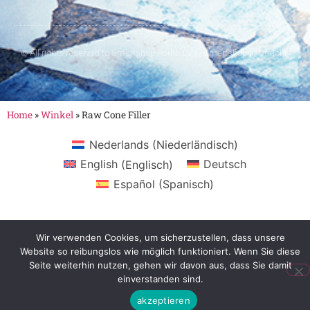
© All rights reserved to Smartshop Route 030 - Smartshop in Utrecht
Home
»
Winkel
»
Raw Cone Filler
Nederlands
(
Niederländisch
)
English
(
Englisch
)
Deutsch
Español
(
Spanisch
)
Wir verwenden Cookies, um sicherzustellen, dass unsere
Website so reibungslos wie möglich funktioniert. Wenn Sie diese
Seite weiterhin nutzen, gehen wir davon aus, dass Sie damit
einverstanden sind.
akzeptieren