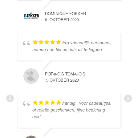
DOMINIQUE FOKKER
8. OKTOBER 2023
Erg vriendelijk personeel,
SE
nemen hun tijd om iets uit te leggen
10.
POT-8-O’S TOM-8-O’S
7. OKTOBER 2023
handig . voor cadeautjes,
HE
of relatie geschenken. fijne bediening
10.
ook!