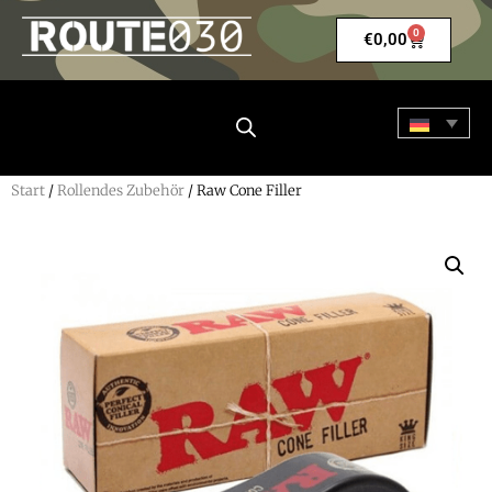
0
€
0,00
Start
/
Rollendes Zubehör
/ Raw Cone Filler