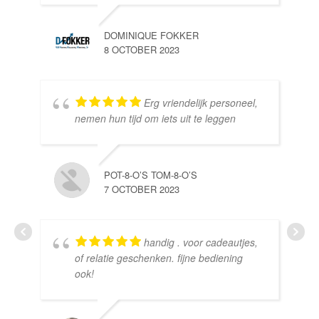
DOMINIQUE FOKKER
8 OCTOBER 2023
Erg vriendelijk personeel,
SE
nemen hun tijd om iets uit te leggen
10 
POT-8-O’S TOM-8-O’S
7 OCTOBER 2023
handig . voor cadeautjes,
HE
of relatie geschenken. fijne bediening
10 
ook!