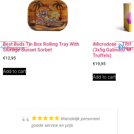
Best Buds Tin Box Rolling Tray With
iMicrodose – TRINI
Previous
Next
Storage Sunset Sorbet
(3x5g Galindoi/ M
Truffels)
€
12,95
€
19,95
Add to cart
Add to cart
Vriendelijk personeel
goede service en prijs