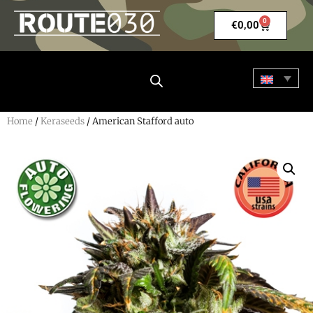
0
€
0,00
Home
/
Keraseeds
/ American Stafford auto