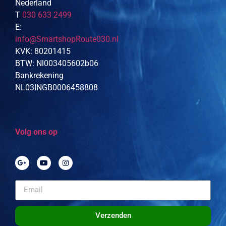
Nederland
T
030 633 2499
E:
info@SmartshopRoute030.nl
KVK: 80201415
BTW: Nl003405602b06
Bankrekening
NL03INGB0006458808
Volg ons op
Verzenden