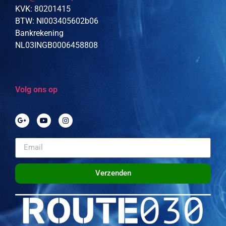
KVK: 80201415
BTW: Nl003405602b06
Bankrekening
NL03INGB0006458808
Volg ons op
Verzenden