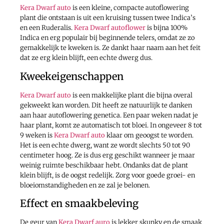
Kera Dwarf auto
is een kleine, compacte autoflowering
plant die ontstaan is uit een kruising tussen twee Indica’s
en een Ruderalis.
Kera Dwarf autoflower
is bijna 100%
Indica en erg populair bij beginnende telers, omdat ze zo
gemakkelijk te kweken is. Ze dankt haar naam aan het feit
dat ze erg klein blijft, een echte dwerg dus.
Kweekeigenschappen
Kera Dwarf auto
is een makkelijke plant die bijna overal
gekweekt kan worden. Dit heeft ze natuurlijk te danken
aan haar autoflowering genetica. Een paar weken nadat je
haar plant, komt ze automatisch tot bloei. In ongeveer 8 tot
9 weken is
Kera Dwarf auto
klaar om geoogst te worden.
Het is een echte dwerg, want ze wordt slechts 50 tot 90
centimeter hoog. Ze is dus erg geschikt wanneer je maar
weinig ruimte beschikbaar hebt. Ondanks dat de plant
klein blijft, is de oogst redelijk. Zorg voor goede groei- en
bloeiomstandigheden en ze zal je belonen.
Effect en smaakbeleving
De geur van
Kera Dwarf auro
is lekker skunky en de smaak