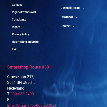
Contact
Cannabis seeds
Right of withdrawal
Headshop
Complaints
Contact
Rights
Privacy Policy
Returns and Shipping
F.A.Q
Smartshop Route 030
Croeselaan 217,
3521 BN Utrecht
Nederland
T
030 633 2499
E:
info@SmartshopRoute030.nl