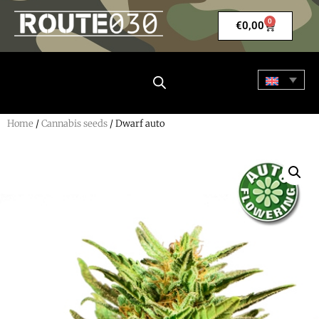
0
€
0,00
Home
/
Cannabis seeds
/ Dwarf auto