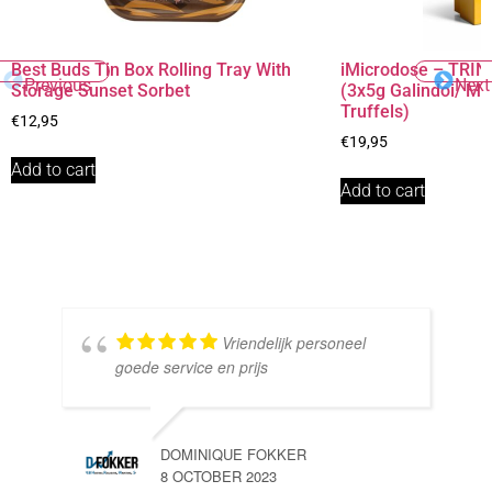
Best Buds Tin Box Rolling Tray With
iMicrodose – TRINI
Previous
Next
Storage Sunset Sorbet
(3x5g Galindoi/ M
Truffels)
€
12,95
€
19,95
Add to cart
Add to cart
Vriendelijk personeel
goede service en prijs
DOMINIQUE FOKKER
8 OCTOBER 2023