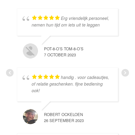
Erg vriendelijk personeel,
SE
nemen hun tijd om iets uit te leggen
10 
POT-8-O’S TOM-8-O’S
7 OCTOBER 2023
handig . voor cadeautjes,
HE
of relatie geschenken. fijne bediening
10 
ook!
ROBERT OCKELOEN
26 SEPTEMBER 2023