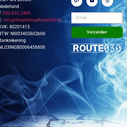
Nederland
T
030 633 2499
E:
info@SmartshopRoute030.nl
KVK: 80201415
Verzenden
BTW: Nl003405602b06
Bankrekening
NL03INGB0006458808