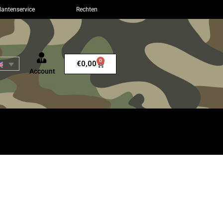
lantenservice
Rechten
0
€
0,00
Account