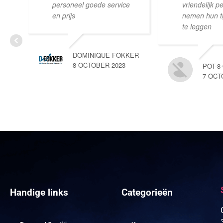
personeel goede service
vriendelijk p
en prijs
nemen hun tij
te leggen
DOMINIQUE FOKKER
8 OCTOBER 2023
POT-8
7 OCT
Handige links
Categorieën