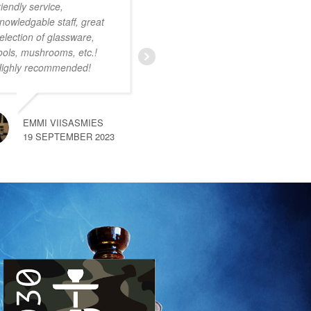
riendly service,
onwijs vriendelijk
nowledgable staff, great
personeel. Ruim
election of glassware,
assortiment met zeer
ools, mushrooms, etc.!
uiteenlopende producten.
ighly recommended!
Ik was nog niet bekend
met deze smartshop maar
na een kort gesprek met
een van de medewerkers
EMMI VIISASMIES
merkte
… read more
19 SEPTEMBER 2023
SEM VAN HEMERT
10 SEPTEMBER 2023