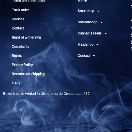
Terms and Conditions
Home
Track order
Smartshop
Cookies
Shroomshop
Contact
Cannabis seeds
Right of withdrawal
Headshop
Complaints
Rights
Contact
Privacy Policy
Returns and Shipping
F.A.Q
Bezoek onze winkel in Utrecht op de Croeselaan 217