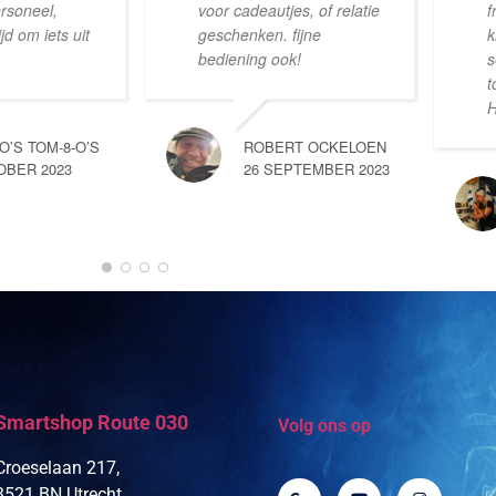
ersoneel,
voor cadeautjes, of relatie
f
d om iets uit
geschenken. fijne
k
bediening ook!
s
t
H
-O’S TOM-8-O’S
ROBERT OCKELOEN
OBER 2023
26 SEPTEMBER 2023
Smartshop Route 030
Volg ons op
Croeselaan 217,
3521 BN Utrecht