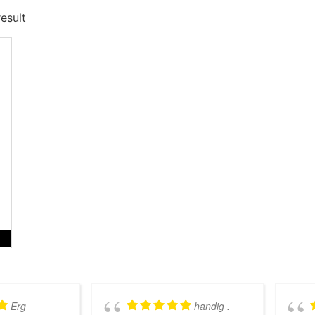
esult
Erg
handig .