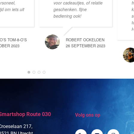
ersoneel,
voor cadeautjes, of relatie
f
d om iets uit
geschenken. fijne
k
bediening ook!
s
t
H
-O’S TOM-8-O’S
ROBERT OCKELOEN
OBER 2023
26 SEPTEMBER 2023
Smartshop Route 030
Volg ons op
Croeselaan 217,
3521 BN Utrecht