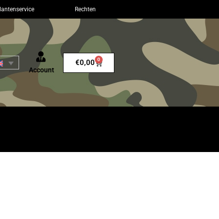
lantenservice
Rechten
0
€
0,00
Account