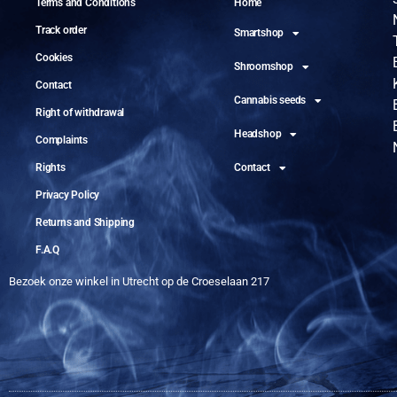
Terms and Conditions
Home
Track order
Smartshop
Cookies
Shroomshop
Contact
Cannabis seeds
Right of withdrawal
Headshop
Complaints
Rights
Contact
Privacy Policy
Returns and Shipping
F.A.Q
Bezoek onze winkel in Utrecht op de Croeselaan 217