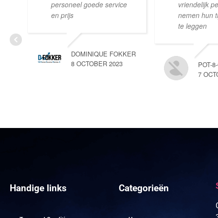
personeel goede service
vriendelijk p
en prijs
nemen hun tij
te leggen
DOMINIQUE FOKKER
8 OCTOBER 2023
POT-8
7 OCT
Handige links
Categorieën