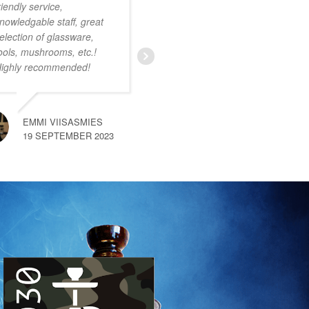
riendly service,
onwijs vriendelijk
nowledgable staff, great
personeel. Ruim
election of glassware,
assortiment met zeer
ools, mushrooms, etc.!
uiteenlopende producten.
ighly recommended!
Ik was nog niet bekend
met deze smartshop maar
na een kort gesprek met
een van de medewerkers
EMMI VIISASMIES
merkte
… read more
19 SEPTEMBER 2023
SEM VAN HEMERT
10 SEPTEMBER 2023