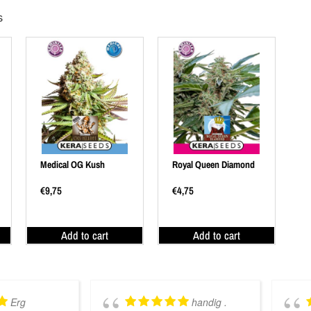
s
Medical OG Kush
Royal Queen Diamond
€
9,75
€
4,75
Add to cart
Add to cart
Erg
handig .