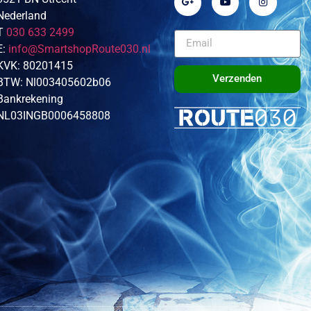
Nederland
T
030 633 2499
E:
info@SmartshopRoute030.nl
KVK: 80201415
Verzenden
BTW: Nl003405602b06
Bankrekening
NL03INGB0006458808