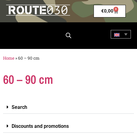
0
€
0,00
Home
»
60 – 90 cm
60 – 90 cm
Search
Discounts and promotions