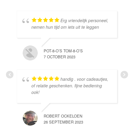
Erg vriendelijk personeel,
SE
nemen hun tijd om iets uit te leggen
10 
POT-8-O’S TOM-8-O’S
7 OCTOBER 2023
handig . voor cadeautjes,
HE
of relatie geschenken. fijne bediening
10 
ook!
ROBERT OCKELOEN
26 SEPTEMBER 2023