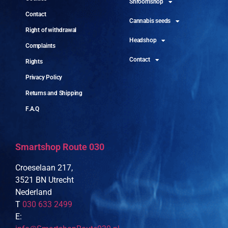
Shroomshop
Contact
Cannabis seeds
Right of withdrawal
Headshop
Complaints
Contact
Rights
Privacy Policy
Returns and Shipping
F.A.Q
Smartshop Route 030
Croeselaan 217,
3521 BN Utrecht
Nederland
T
030 633 2499
E: