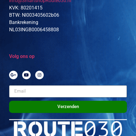
info@SmartshopRoute030.nl
KVK: 80201415
BTW: Nl003405602b06
Bankrekening
NL03INGB0006458808
Volg ons op
Verzenden