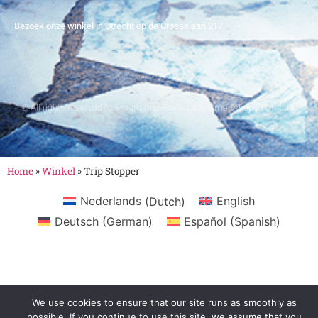
Bezoek onze winkel in Utrecht op de Croeselaan 217
© All rights reserved to Smartshop Route 030 - Smartshop in Utrecht
Home
»
Winkel
»
Trip Stopper
Nederlands
(
Dutch
)
English
Deutsch
(
German
)
Español
(
Spanish
)
We use cookies to ensure that our site runs as smoothly as
possible. If you continue to use this site, we assume that you