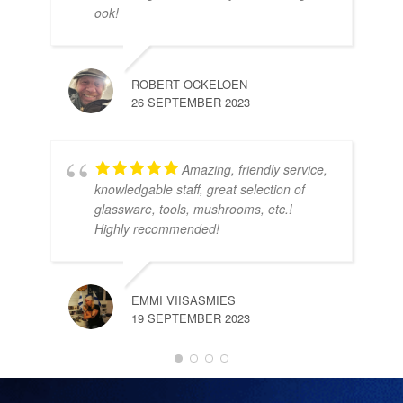
10 
ook!
ROBERT OCKELOEN
26 SEPTEMBER 2023
Amazing, friendly service,
knowledgable staff, great selection of
DOM
glassware, tools, mushrooms, etc.!
10 
Highly recommended!
EMMI VIISASMIES
19 SEPTEMBER 2023
DO