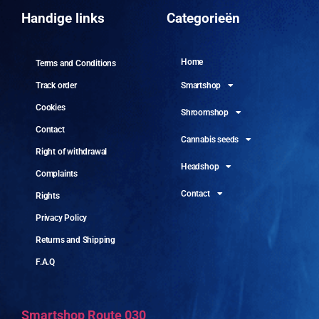
10 
Handige links
Categorieën
Home
Terms and Conditions
Smartshop
Track order
Cookies
Shroomshop
Contact
Cannabis seeds
Right of withdrawal
Headshop
Complaints
Contact
Rights
Privacy Policy
Returns and Shipping
F.A.Q
Smartshop Route 030