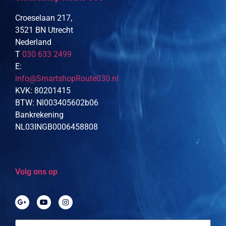
Croeselaan 217,
3521 BN Utrecht
Nederland
T
030 633 2499
E:
info@SmartshopRoute030.nl
KVK: 80201415
BTW: Nl003405602b06
Bankrekening
NL03INGB0006458808
Volg ons op