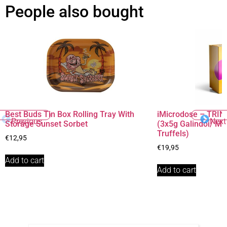
People also bought
Best Buds Tin Box Rolling Tray With
iMicrodose – TRINI
Previous
Next
Storage Sunset Sorbet
(3x5g Galindoi/ M
Truffels)
€
12,95
€
19,95
Add to cart
Add to cart