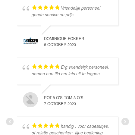
Vriendelijk personeel
goede service en prijs
DOMINIQUE FOKKER
8 OCTOBER 2023
Erg vriendelijk personeel,
SE
nemen hun tijd om iets uit te leggen
10 
POT-8-O’S TOM-8-O’S
7 OCTOBER 2023
handig . voor cadeautjes,
HE
of relatie geschenken. fijne bediening