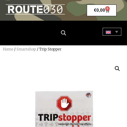
0
€
0,00
Home
/
Smartshop
/ Trip Stopper