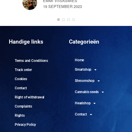
EMMI VIISASMIES
19 SEPTEMBER 2023
DO
10 
Handige links
Categorieën
Home
Terms and Conditions
Smartshop
Track order
Cookies
Shroomshop
Contact
Cannabis seeds
Right of withdrawal
Headshop
Complaints
Contact
Rights
Privacy Policy