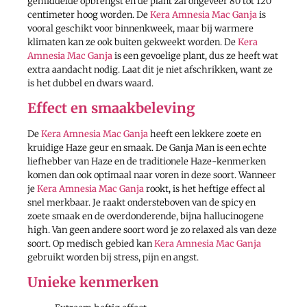
gemiddelde opbrengst en de plant zal ongeveer 80 tot 120
centimeter hoog worden. De
Kera Amnesia Mac Ganja
is
vooral geschikt voor binnenkweek, maar bij warmere
klimaten kan ze ook buiten gekweekt worden. De
Kera
Amnesia Mac Ganja
is een gevoelige plant, dus ze heeft wat
extra aandacht nodig. Laat dit je niet afschrikken, want ze
is het dubbel en dwars waard.
Effect en smaakbeleving
De
Kera Amnesia Mac Ganja
heeft een lekkere zoete en
kruidige Haze geur en smaak. De Ganja Man is een echte
liefhebber van Haze en de traditionele Haze-kenmerken
komen dan ook optimaal naar voren in deze soort. Wanneer
je
Kera Amnesia Mac Ganja
rookt, is het heftige effect al
snel merkbaar. Je raakt ondersteboven van de spicy en
zoete smaak en de overdonderende, bijna hallucinogene
high. Van geen andere soort word je zo relaxed als van deze
soort. Op medisch gebied kan
Kera Amnesia Mac Ganja
gebruikt worden bij stress, pijn en angst.
Unieke kenmerken