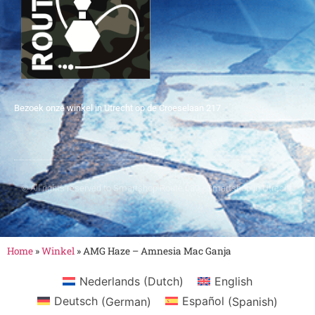
Bezoek onze winkel in Utrecht op de Croeselaan 217
© All rights reserved to Smartshop Route 030 - Smartshop in Utrecht
Home
»
Winkel
»
AMG Haze – Amnesia Mac Ganja
Nederlands
(
Dutch
)
English
Deutsch
(
German
)
Español
(
Spanish
)