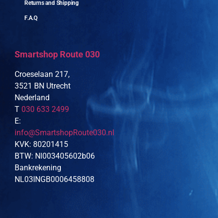
Returns and Shipping
F.A.Q
Smartshop Route 030
Croeselaan 217,
3521 BN Utrecht
Nederland
T
030 633 2499
E:
info@SmartshopRoute030.nl
KVK: 80201415
BTW: Nl003405602b06
Bankrekening
NL03INGB0006458808