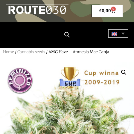
0
€
0,00
Home
/
Cannabis seeds
/ AMG Haze – Amnesia Mac Ganja