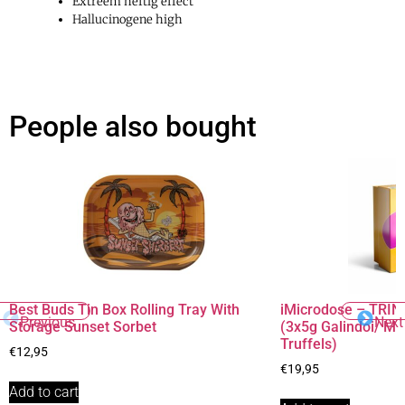
Extreem heftig effect
Hallucinogene high
People also bought
Best Buds Tin Box Rolling Tray With
iMicrodose – TRINI
Previous
Next
Storage Sunset Sorbet
(3x5g Galindoi/ M
Truffels)
€
12,95
€
19,95
Add to cart