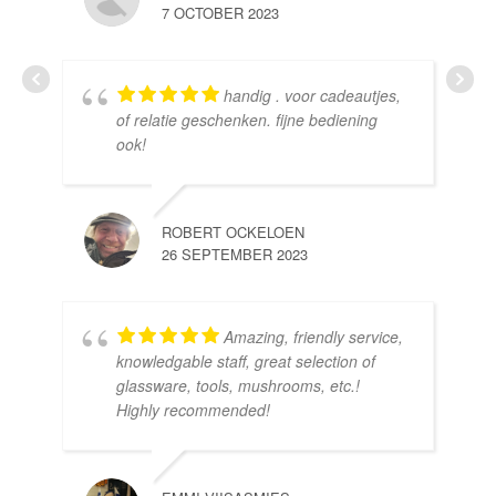
7 OCTOBER 2023
handig . voor cadeautjes,
HE
of relatie geschenken. fijne bediening
10 
ook!
ROBERT OCKELOEN
26 SEPTEMBER 2023
Amazing, friendly service,
knowledgable staff, great selection of
DOM
glassware, tools, mushrooms, etc.!
10 
Highly recommended!