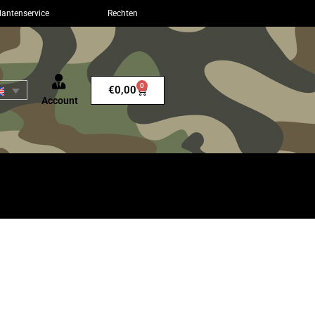
lantenservice
Rechten
0
€
0,00
Account