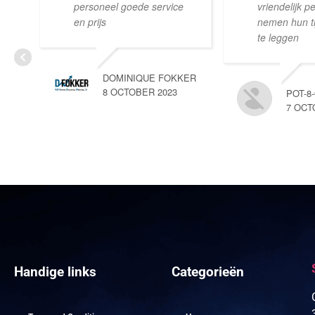
personeel goede service
vriendelijk p
en prijs
nemen hun tij
te leggen
DOMINIQUE FOKKER
8 OCTOBER 2023
POT-8
7 OCT
Handige links
Categorieën