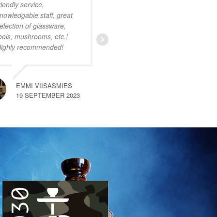
riendly service,
onwijs vriendelijk
nowledgable staff, great
personeel. Ruim
election of glassware,
assortiment met zeer
ools, mushrooms, etc.!
uiteenlopende producten.
ighly recommended!
Ik was nog niet bekend
met deze smartshop maar
na een kort gesprek met
een van de medewerkers
EMMI VIISASMIES
merkte
… read more
19 SEPTEMBER 2023
SEM VAN HEMERT
10 SEPTEMBER 2023