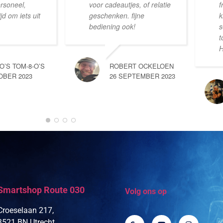
ersoneel,
voor cadeautjes, of relatie
f
d om iets uit
geschenken. fijne
k
bediening ook!
s
t
H
-O’S TOM-8-O’S
ROBERT OCKELOEN
OBER 2023
26 SEPTEMBER 2023
Smartshop Route 030
Volg ons op
Croeselaan 217,
3521 BN Utrecht