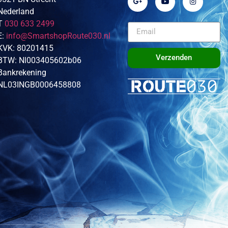
Nederland
T
030 633 2499
E:
info@SmartshopRoute030.nl
KVK: 80201415
Verzenden
BTW: Nl003405602b06
Bankrekening
NL03INGB0006458808