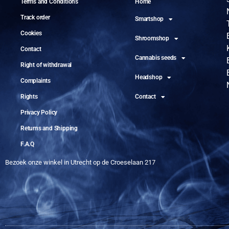
Terms and Conditions
Home
Track order
Smartshop
Cookies
Shroomshop
Contact
Cannabis seeds
Right of withdrawal
Headshop
Complaints
Rights
Contact
Privacy Policy
Returns and Shipping
F.A.Q
Bezoek onze winkel in Utrecht op de Croeselaan 217