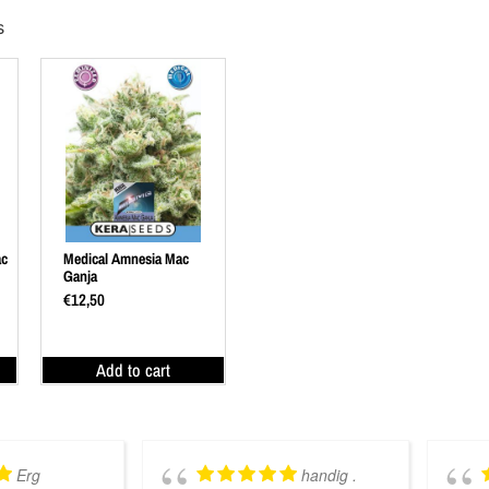
s
ac
Medical Amnesia Mac
Ganja
€
12,50
Add to cart
Erg
handig .